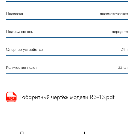
Подвеска
пневматическая
Подъемная ось
передняя
Опорное устройство
24 т
Количество палет
33 шт
Габаритный чертёж модели R3-13.pdf