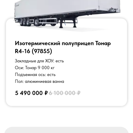
КЛИЕНТАМ
8 (800) 550-40-14
Официальный дилер
О заводе
Контакты
Изотермический полуприцеп Тонар
КОНТАКТЫ
R4-16 (97855)
г. Москва
Закладные для ХОУ: есть
проспект Мира 102кБ
Оси: Тонар 9 000 кг
Подъемная ось: есть
мы в соц. сетях:
Пол: алюминиевая ванна
5 490 000
₽
6 100 000
₽