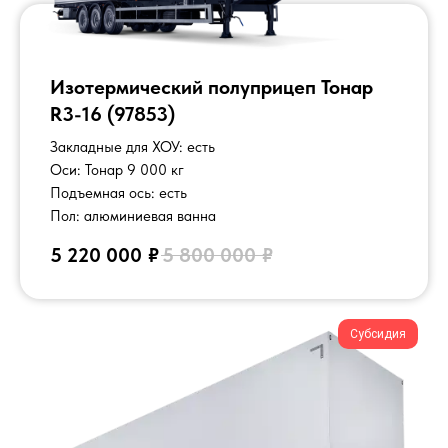
Оставьте заявку, с вами свяжется наш
специалист и подробно все расскажет
Изотермический полуприцеп Тонар
R3-16 (97853)
Закладные для ХОУ: есть
Оси: Тонар 9 000 кг
КАТАЛОГ
Подъемная ось: есть
Пол: алюминиевая ванна
Заказать звонок
5 220 000
₽
5 800 000
₽
Шторные полуприцепы
Самосвальные полуприцепы
Полуприцепы контейнеровозы
Изотермические полуприцепы
Субсидия
Полуприцепы зерновозы
Полуприцепы лесовозы
Полуприцепы рефрижераторы
Полуприцепы ломовозы